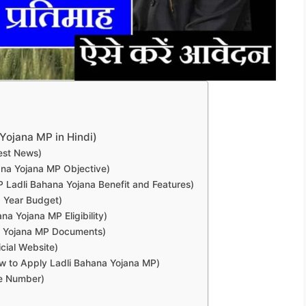
a Yojana MP in Hindi)
test News)
 Bahana Yojana MP Objective)
ाएं (MP Ladli Bahana Yojana Benefit and Features)
(5 Year Budget)
ahana Yojana MP Eligibility)
hana Yojana MP Documents)
ficial Website)
रू (How to Apply Ladli Bahana Yojana MP)
ine Number)