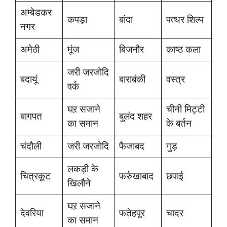
अम्बेडकर
कपड़ा
बांदा
पत्थर शिल्प
नगर
अमेठी
मूंज
बिजनौर
काष्ठ कला
जरी जरजोदि
बदायूं
बाराबंकी
वस्त्र
वर्क
घऱ सजाने
चीनी मिट्‍टी
बागपत
बुलंद शहर
का समान
के बर्तन
चंदौली
जरी जरजोदि
फैजाबद
गुड़
लकड़ी के
चित्रकूट
फर्रुखाबाद
छपाई
खिलौने
घऱ सजाने
देवरिया
फतेहपूर
चादर
का समान