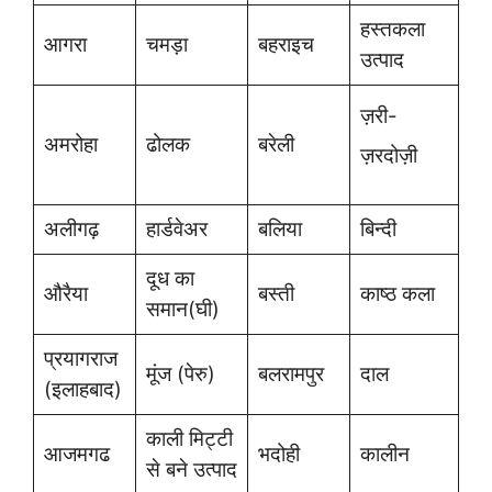
हस्तकला
आगरा
चमड़ा
बहराइच
उत्पाद
ज़री-
अमरोहा
ढोलक
बरेली
ज़रदोज़ी
अलीगढ़
हार्डवेअर
बलिया
बिन्दी
दूध का
औरैया
बस्ती
काष्ठ कला
समान(घी)
प्रयागराज
मूंज (पेरु)
बलरामपुर
दाल
(इलाहबाद)
काली मिट्‍टी
आजमगढ
भदोही
कालीन
से बने उत्पाद