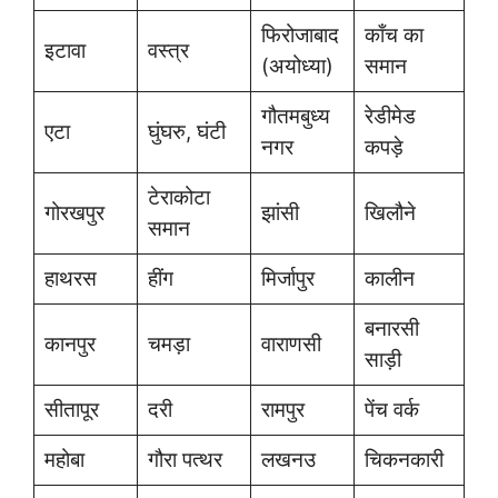
फिरोजाबाद
काँच का
इटावा
वस्त्र
(अयोध्या)
समान
गौतमबुध्य
रेडीमेड
एटा
घुंघरु, घंटी
नगर
कपड़े
टेराकोटा
गोरखपुर
झांसी
खिलौने
समान
हाथरस
हींग
मिर्जापुर
कालीन
बनारसी
कानपुर
चमड़ा
वाराणसी
साड़ी
सीतापूर
दरी
रामपुर
पेंच वर्क
महोबा
गौरा पत्थर
लखनउ
चिकनकारी